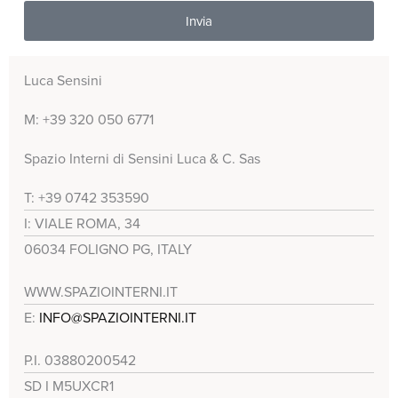
Invia
A
l
Luca Sensini
t
M: +39 320 050 6771
e
r
Spazio Interni di Sensini Luca & C. Sas
n
T: +39 0742 353590
a
I: VIALE ROMA, 34
t
06034 FOLIGNO PG, ITALY
i
v
WWW.SPAZIOINTERNI.IT
e
E:
INFO@SPAZIOINTERNI.IT
:
P.I. 03880200542
SD I M5UXCR1